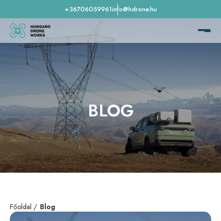
+36706059961
info@hdrone.hu
BLOG
Főoldal
Blog