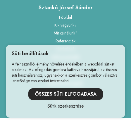
Sztankó József Sándor
Főoldal
Kik vagyunk?
Mit csinálunk?
Referenciák
Ajánlatkérés
Süti beállítások
Információk
A felhasználói élmény növelése érdekében a weboldal sütiket
Impresszum
alkalmaz. Az elfogadás gombra kattintva hozzájárul az összes
Adatvédelmi szabályzat
süti használatához, ugyanakkor a szerkesztés gombot választva
lehetősége van ezeket testreszabni.
Elérhetőségek
+36706059961
ÖSSZES SÜTI ELFOGADÁSA
info@hdrone.hu
Sütik szerkesztése