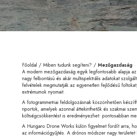
Főoldal
Miben tudunk segíteni?
Mezőgazdaság
A modern mezőgazdaság egyik legfontosabb alapja az 
nagy felbontású és akár multispektrális adatokat szolgá
felvételek megmutatják az egyenetlen fejlődésű foltokat
extrémumok nyomait.
A fotogrammetriai feldolgozásnak köszönhetően készít
riportok, amelyek azonnal áttekinthetők és szakmai sz
költségcsökkentést is eredményezhet: pontosabban megha
A Hungaro Drone Works külön figyelmet fordít arra, hog
az információgyűjtés. A drónos módszer nagy területet ké