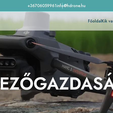
+36706059961
info@hdrone.hu
Főoldal
Kik v
EZŐGAZDAS