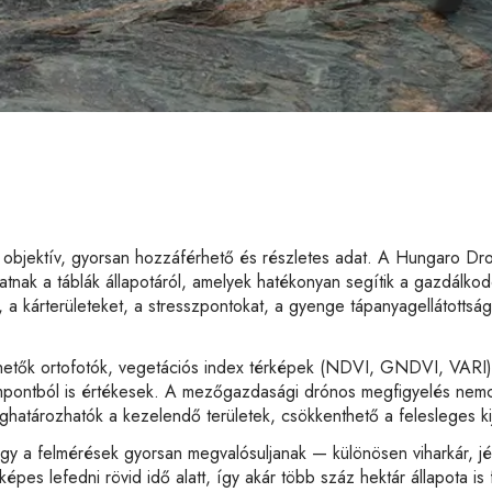
objektív, gyorsan hozzáférhető és részletes adat. A Hungaro D
ltatnak a táblák állapotáról, amelyek hatékonyan segítik a gazdálk
, a kárterületeket, a stresszpontokat, a gyenge tápanyagellátottsá
hetők ortofotók, vegetációs index térképek (NDVI, GNDVI, VARI),
empontból is értékesek. A mezőgazdasági drónos megfigyelés nemcs
tározhatók a kezelendő területek, csökkenthető a felesleges kijut
y a felmérések gyorsan megvalósuljanak — különösen viharkár, jégk
pes lefedni rövid idő alatt, így akár több száz hektár állapota is 