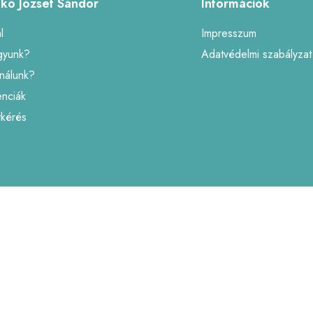
nkó József Sándor
Információk
l
Impresszum
gyunk?
Adatvédelmi szabályzat
inálunk?
enciák
tkérés