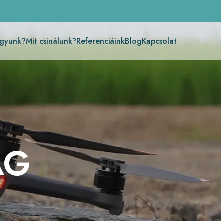
agyunk?
Mit csinálunk?
Referenciáink
Blog
Kapcsolat
ÁG