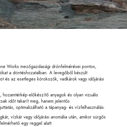
rone Works mezőgazdasági drónfelmérései pontos,
odókat a döntéshozatalban. A levegőből készült
got és az esetleges kórokozók, vadkárok vagy időjárási
 hozamtérkép-előkészítő anyagok és olyan vizuális
ak időt takarít meg, hanem jelentős
tatás, optimalizálható a tápanyag- és vízfelhasználás.
ár, vízkár vagy időjárási anomália után, amikor sürgős
felmérhető egy reggel alatt.