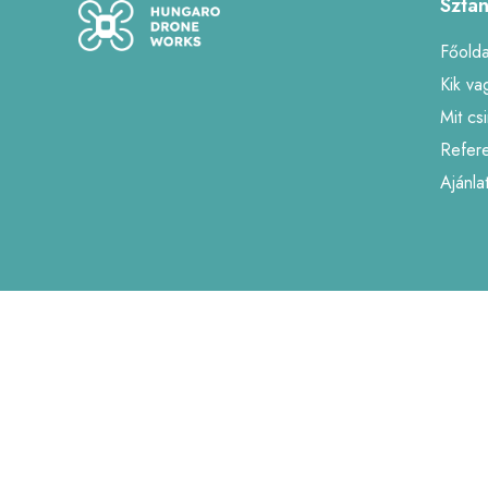
Szta
Főolda
Kik va
Mit cs
Refer
Ajánla