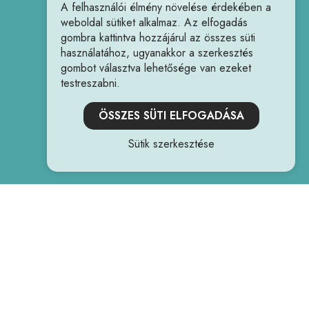
Elérhetőségek
A felhasználói élmény növelése érdekében a
weboldal sütiket alkalmaz. Az elfogadás
+36706059961
gombra kattintva hozzájárul az összes süti
használatához, ugyanakkor a szerkesztés
info@hdrone.hu
gombot választva lehetősége van ezeket
testreszabni.
ÖSSZES SÜTI ELFOGADÁSA
Sütik szerkesztése