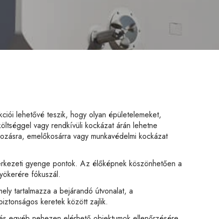
iói lehetővé teszik, hogy olyan épületelemeket,
öltséggel vagy rendkívüli kockázat árán lehetne
nyozásra, emelőkosárra vagy munkavédelmi kockázat
zerkezeti gyenge pontok. Az élőképnek köszönhetően a
yökerére fókuszál.
ely tartalmazza a bejárandó útvonalat, a
ztonságos keretek között zajlik.
k és egyéb nehezen elérhető objektumok ellenőrzésére.