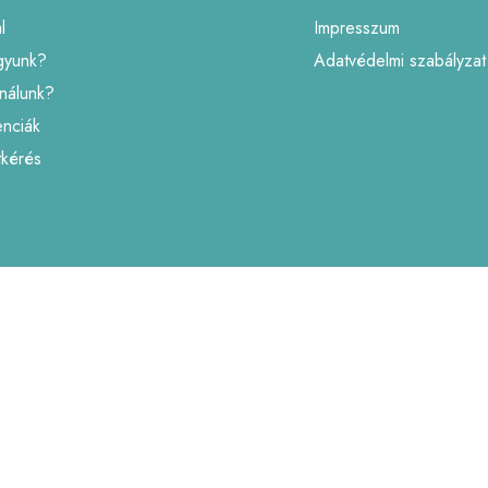
l
Impresszum
gyunk?
Adatvédelmi szabályzat
inálunk?
enciák
tkérés