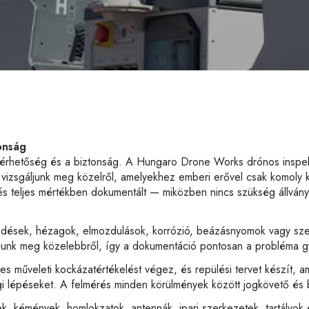
onság
elérhetőség és a biztonság. A Hungaro Drone Works drónos inspekc
 vizsgáljunk meg közelről, amelyekhez emberi erővel csak komoly k
 és teljes mértékben dokumentált — miközben nincs szükség állvá
epedések, hézagok, elmozdulások, korrózió, beázásnyomok vagy s
gáljunk meg közelebbről, így a dokumentáció pontosan a probléma g
 műveleti kockázatértékelést végez, és repülési tervet készít, am
i lépéseket. A felmérés minden körülmények között jogkövető és bi
k, kémények, homlokzatok, antennák, ipari szerkezetek, tartályo