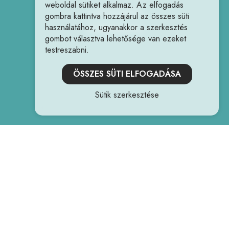
weboldal sütiket alkalmaz. Az elfogadás
+36706059961
gombra kattintva hozzájárul az összes süti
használatához, ugyanakkor a szerkesztés
info@hdrone.hu
gombot választva lehetősége van ezeket
testreszabni.
ÖSSZES SÜTI ELFOGADÁSA
Sütik szerkesztése