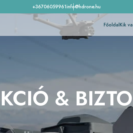
+36706059961
info@hdrone.hu
Főoldal
Kik v
EKCIÓ & BIZT