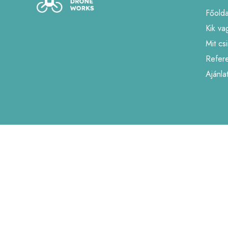
Főolda
Kik va
Mit cs
Refer
Ajánla