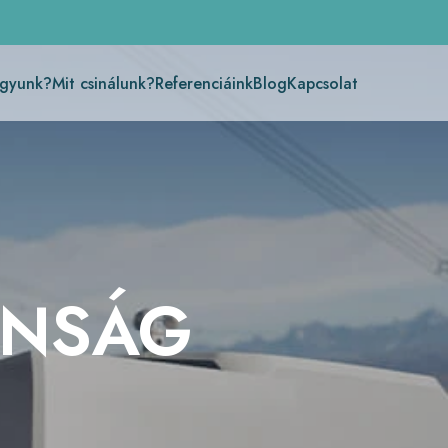
agyunk?
Mit csinálunk?
Referenciáink
Blog
Kapcsolat
ONSÁG