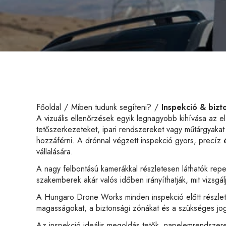
Főoldal
Miben tudunk segíteni?
Inspekció & bizt
A vizuális ellenőrzések egyik legnagyobb kihívása az 
tetőszerkezeteket, ipari rendszereket vagy műtárgyakat
hozzáférni. A drónnal végzett inspekció gyors, precíz
vállalására.
A nagy felbontású kamerákkal részletesen láthatók r
szakemberek akár valós időben irányíthatják, mit vizs
A Hungaro Drone Works minden inspekció előtt részletes
magasságokat, a biztonsági zónákat és a szükséges jog
Az inspekció ideális megoldás tetők, napelemrendszere