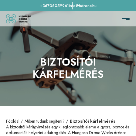
+36706059961
info@hdrone.hu
BIZTOSÍTÓI
KÁRFELMÉRÉS
Főoldal
Miben tudunk segíteni?
Biztosítói kárfelmérés
A biztosítói kárügyintézés egyik legfontosabb eleme a gyors, pontos és
dokumentált helyszíni adatrögzítés. A Hungaro Drone Works drónos