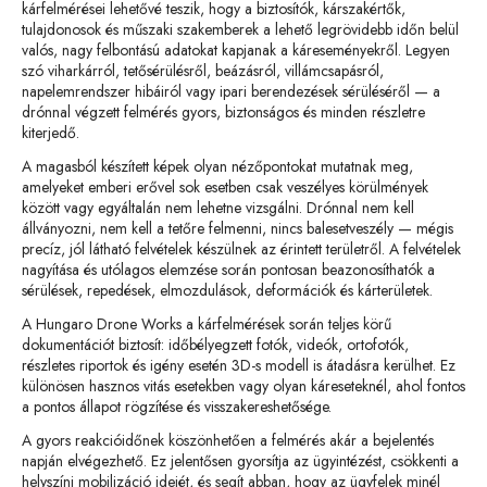
kárfelmérései lehetővé teszik, hogy a biztosítók, kárszakértők,
tulajdonosok és műszaki szakemberek a lehető legrövidebb időn belül
valós, nagy felbontású adatokat kapjanak a káreseményekről. Legyen
szó viharkárról, tetősérülésről, beázásról, villámcsapásról,
napelemrendszer hibáiról vagy ipari berendezések sérüléséről — a
drónnal végzett felmérés gyors, biztonságos és minden részletre
kiterjedő.
A magasból készített képek olyan nézőpontokat mutatnak meg,
amelyeket emberi erővel sok esetben csak veszélyes körülmények
között vagy egyáltalán nem lehetne vizsgálni. Drónnal nem kell
állványozni, nem kell a tetőre felmenni, nincs balesetveszély — mégis
precíz, jól látható felvételek készülnek az érintett területről. A felvételek
nagyítása és utólagos elemzése során pontosan beazonosíthatók a
sérülések, repedések, elmozdulások, deformációk és kárterületek.
A Hungaro Drone Works a kárfelmérések során teljes körű
dokumentációt biztosít: időbélyegzett fotók, videók, ortofotók,
részletes riportok és igény esetén 3D-s modell is átadásra kerülhet. Ez
különösen hasznos vitás esetekben vagy olyan káreseteknél, ahol fontos
a pontos állapot rögzítése és visszakereshetősége.
A gyors reakcióidőnek köszönhetően a felmérés akár a bejelentés
napján elvégezhető. Ez jelentősen gyorsítja az ügyintézést, csökkenti a
helyszíni mobilizáció idejét, és segít abban, hogy az ügyfelek minél