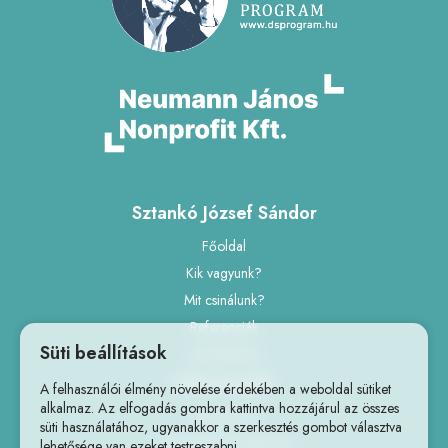
Sztankó József Sándor
Főoldal
Kik vagyunk?
Mit csinálunk?
Referenciák
Süti beállítások
Ajánlatkérés
Információk
A felhasználói élmény növelése érdekében a weboldal sütiket
alkalmaz. Az elfogadás gombra kattintva hozzájárul az összes
Impresszum
süti használatához, ugyanakkor a szerkesztés gombot választva
Adatvédelmi szabályzat
lehetősége van ezeket testreszabni.