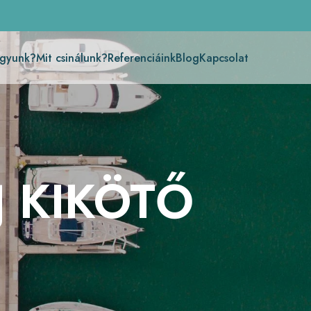
agyunk?
Mit csinálunk?
Referenciáink
Blog
Kapcsolat
J KIKÖTŐ