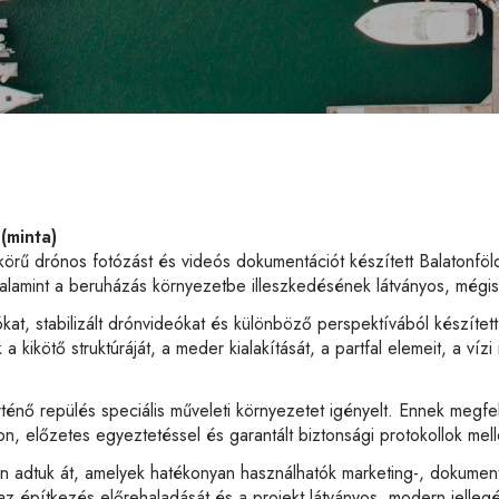
 (minta)
ű drónos fotózást és videós dokumentációt készített Balatonföldvá
valamint a beruházás környezetbe illeszkedésének látványos, mégis
at, stabilizált drónvideókat és különböző perspektívából készített
 kikötő struktúráját, a meder kialakítását, a partfal elemeit, a vízi 
ténő repülés speciális műveleti környezetet igényelt. Ennek megfe
n, előzetes egyeztetéssel és garantált biztonsági protokollok mell
adtuk át, amelyek hatékonyan használhatók marketing-, dokument
a az építkezés előrehaladását és a projekt látványos, modern jellegé