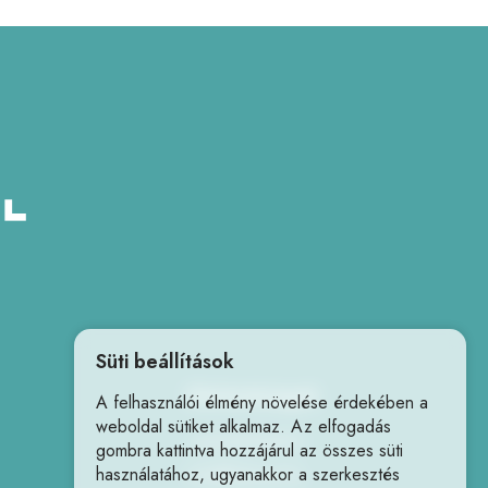
Süti beállítások
Elérhetőségek
A felhasználói élmény növelése érdekében a
weboldal sütiket alkalmaz. Az elfogadás
+36706059961
gombra kattintva hozzájárul az összes süti
használatához, ugyanakkor a szerkesztés
info@hdrone.hu