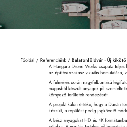
Főoldal
Referenciáink
Balatonföldvár - Új kikötő
A Hungaro Drone Works csapata teljes kör
az építési szakasz vizuális bemutatása, 
A felmérés során nagyfelbontású légifotók
magasból készült anyagok jól szemléltetik a
környező területek rendezését.
A projekt külön értéke, hogy a Dunán tör
készült, a repülést pedig jogkövető módo
A kész anyagokat HD és 4K formátumban 
célokra. A vizuális tartalom jól bemutatj