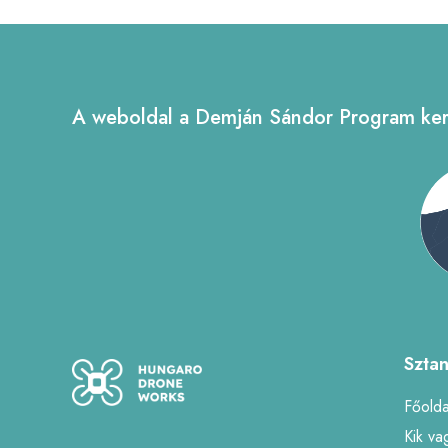
A weboldal a Demján Sándor Program kere
Szta
Főolda
Kik va