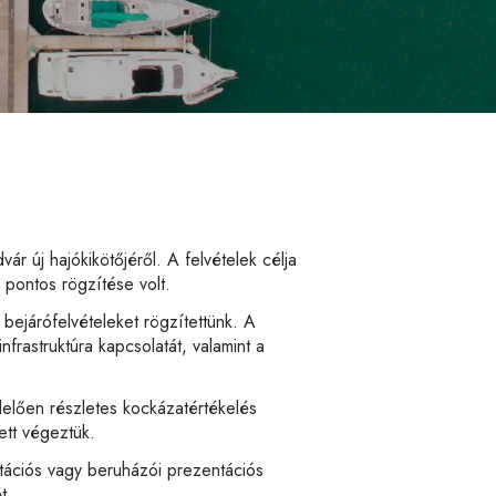
r új hajókikötőjéről. A felvételek célja
 pontos rögzítése volt.
 bejárófelvételeket rögzítettünk. A
infrastruktúra kapcsolatát, valamint a
lelően részletes kockázatértékelés
ett végeztük.
ációs vagy beruházói prezentációs
t.