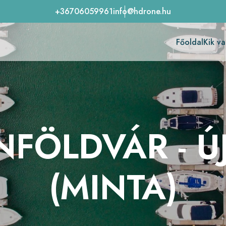
+36706059961
info@hdrone.hu
Főoldal
Kik v
FÖLDVÁR - Ú
(MINTA)